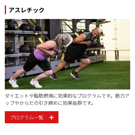
アスレチック
ダイエットや脂肪燃焼に効果的なプログラムです。筋力ア
ップやからだの引き締めに効果抜群です。
プログラム一覧