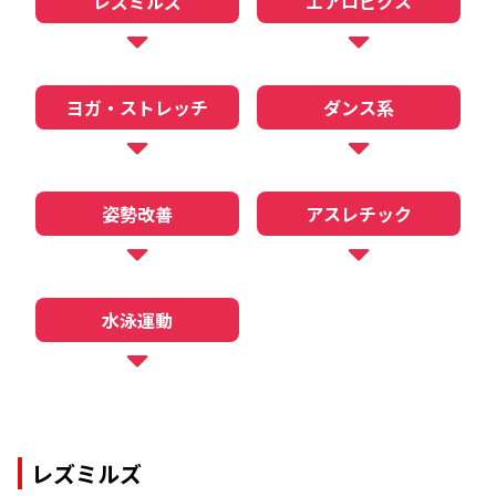
レズミルズ
エアロビクス
ヨガ・ストレッチ
ダンス系
姿勢改善
アスレチック
水泳運動
レズミルズ